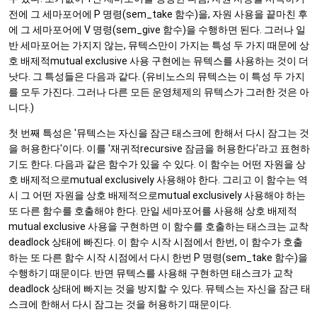
전에 그 세마포어에 P 명령(sem_take 함수)을, 자원 사용을 끝마친 후
에 그 세마포어에 V 명령(sem_give 함수)을 수행하면 된다. 그러나 일
반 세마포어는 가지지 않는, 뮤텍스만이 가지는 특성 두 가지 때문에 상
호 배제적mutual exclusive 사용 구현에는 뮤텍스를 사용하는 것이 더
낫다. 그 특성들은 다음과 같다. (유비노스의 뮤텍스는 이 특성 두 가지
를 모두 가진다. 그러나 다른 모든 운영체제의 뮤텍스가 그러한 것은 아
니다.)
첫 번째 특성은 '뮤텍스는 자신을 잠근 태스크에 한해서 다시 잠그는 것
을 허용한다'이다. 이를 '재귀적recursive 잠금을 허용한다'라고 표현하
기도 한다. 다음과 같은 함수가 있을 수 있다. 이 함수는 어떤 자원을 상
호 배제적으로mutual exclusively 사용해야 한다. 그리고 이 함수는 역
시 그 어떤 자원을 상호 배제적으로mutual exclusively 사용해야 하는
또 다른 함수를 호출해야 한다. 만일 세마포어를 사용해 상호 배제적
mutual exclusive 사용을 구현하면 이 함수를 호출하는 태스크는 교착
deadlock 상태에 빠진다. 이 함수 시작 시점에서 한번, 이 함수가 호출
하는 또 다른 함수 시작 시점에서 다시 한번 P 명령(sem_take 함수)을
수행하기 때문이다. 반면 뮤텍스를 사용해 구현하면 태스크가 교착
deadlock 상태에 빠지는 것을 방지할 수 있다. 뮤텍스는 자신을 잠근 태
스크에 한해서 다시 잠그는 것을 허용하기 때문이다.