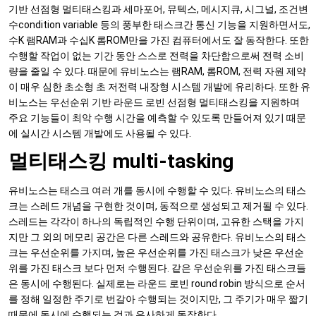
기반 선점형 멀티태스킹과 세마포어, 뮤텍스, 메시지큐, 시그널, 조건변
수condition variable 등의 풍부한 태스크간 통신 기능을 지원하면서도,
수K 램RAM과 수십K 롬ROM만을 가진 컴퓨터에서도 잘 동작한다. 또한
수행할 작업이 없는 기간 동안 스스로 전력을 차단함으로써 전력 소비
량을 줄일 수 있다. 때문에 유비노스는 램RAM, 롬ROM, 전력 자원 제약
이 매우 심한 초소형 초 저전력 내장형 시스템 개발에 유리하다. 또한 유
비노스는 우선순위 기반 라운드 로빈 선점형 멀티태스킹을 지원하며
주요 기능들이 최악 수행 시간을 예측할 수 있도록 만들어져 있기 때문
에 실시간 시스템 개발에도 사용될 수 있다.
멀티태스킹 multi-tasking
유비노스는 태스크 여러 개를 동시에 수행할 수 있다. 유비노스의 태스
크는 스레드 개념을 구현한 것이며, 동적으로 생성되고 제거될 수 있다.
스레드는 각각이 하나의 독립적인 수행 단위이며, 고유한 스택을 가지
지만 그 외의 메모리 공간은 다른 스레드와 공유한다. 유비노스의 태스
크는 우선순위를 가지며, 높은 우선순위를 가진 태스크가 낮은 우선순
위를 가진 태스크 보다 먼저 수행된다. 같은 우선순위를 가진 태스크들
은 동시에 수행된다. 실제로는 라운드 로빈 round robin 방식으로 순서
를 정해 일정한 주기로 번갈아 수행되는 것이지만, 그 주기가 매우 짧기
때문에 동시에 수행되는 것과 유사하게 동작한다.