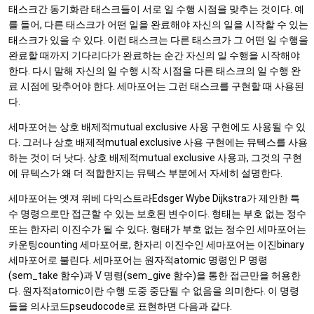
태스크간 동기화란 태스크들이 서로 일 수행 시점을 맞추는 것이다. 예
를 들어, 다른 태스크가 어떤 일을 완료해야 자신의 일을 시작할 수 있는
태스크가 있을 수 있다. 이런 태스크는 다른 태스크가 그 어떤 일 수행을
완료할 때까지 기다리다가 완료하는 순간 자신의 일 수행을 시작해야
한다. 다시 말해 자신의 일 수행 시작 시점을 다른 태스크의 일 수행 완
료 시점에 맞추어야 한다. 세마포어는 그런 태스크를 구현할 때 사용된
다.
세마포어는 상호 배제적mutual exclusive 사용 구현에도 사용될 수 있
다. 그러나 상호 배제적mutual exclusive 사용 구현에는 뮤텍스를 사용
하는 것이 더 낫다. 상호 배제적mutual exclusive 사용과, 그것의 구현
에 뮤텍스가 왜 더 적합한지는 뮤텍스 부분에서 자세히 설명한다.
세마포어는 엣져 위베 다익스트라Edsger Wybe Dijkstra가 제안한 특
수 명령으로만 접근할 수 있는 보호된 변수이다. 형태는 부호 없는 정수
또는 한자리 이진수가 될 수 있다. 형태가 부호 없는 정수인 세마포어는
카운팅counting 세마포어로, 한자리 이진수인 세마포어는 이진binary
세마포어로 불린다. 세마포어는 원자적atomic 명령인 P 명령
(sem_take 함수)과 V 명령(sem_give 함수)을 통한 접근만을 허용한
다. 원자적atomic이란 수행 도중 중단될 수 없음을 의미한다. 이 명령
들을 의사코드pseudocode로 표현하면 다음과 같다.