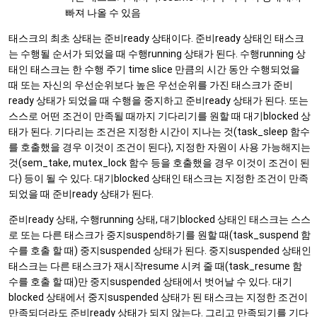
빠져 나올 수 있음
태스크의 최초 상태는 준비ready 상태이다. 준비ready 상태인 태스크
는 수행될 순서가 되었을 때 수행running 상태가 된다. 수행running 상
태인 태스크는 한 수행 주기 time slice 만큼의 시간 동안 수행되었을
때 또는 자신의 우선순위보다 높은 우선순위를 가진 태스크가 준비
ready 상태가 되었을 때 수행을 중지하고 준비ready 상태가 된다. 또는
스스로 어떤 조건이 만족될 때까지 기다리기를 원할 때 대기blocked 상
태가 된다. 기다리는 조건은 지정한 시간이 지나는 것(task_sleep 함수
를 호출했을 경우 이것이 조건이 된다), 지정한 자원이 사용 가능해지는
것(sem_take, mutex_lock 함수 등을 호출했을 경우 이것이 조건이 된
다) 등이 될 수 있다. 대기blocked 상태인 태스크는 지정한 조건이 만족
되었을 때 준비ready 상태가 된다.
준비ready 상태, 수행running 상태, 대기blocked 상태인 태스크는 스스
로 또는 다른 태스크가 중지suspend하기를 원할 때(task_suspend 함
수를 호출 할 때) 중지suspended 상태가 된다. 중지suspended 상태인
태스크는 다른 태스크가 재시작resume 시켜 줄 때(task_resume 함
수를 호출 할 때)만 중지suspended 상태에서 벗어날 수 있다. 대기
blocked 상태에서 중지suspended 상태가 된 태스크는 지정한 조건이
만족되더라도 준비ready 상태가 되지 않는다. 그리고 만족되기를 기다